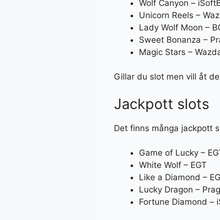
Wolf Canyon – iSoft
Unicorn Reels – Wa
Lady Wolf Moon – 
Sweet Bonanza – Pr
Magic Stars – Wazd
Gillar du slot men vill åt d
Jackpott slots
Det finns många jackpott s
Game of Lucky – EG
White Wolf – EGT
Like a Diamond – E
Lucky Dragon – Prag
Fortune Diamond – i