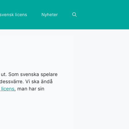
 svensk licens
Nyheter
e ut. Som svenska spelare
 dessvärre. Vi ska ändå
 licens
, man har sin