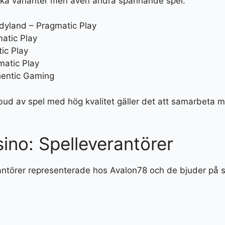
lika varianter men även andra spännande spel.
yland – Pragmatic Play
atic Play
ic Play
matic Play
hentic Gaming
utbud av spel med hög kvalitet gäller det att samarbeta 
ino: Spelleverantörer
ntörer representerade hos Avalon78 och de bjuder på spe