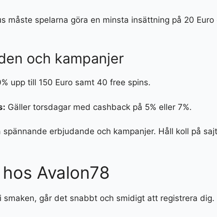
nus måste spelarna göra en minsta insättning på 20 Eur
den och kampanjer
% upp till 150 Euro samt 40 free spins.
s:
Gäller torsdagar med cashback på 5% eller 7%.
 spännande erbjudande och kampanjer. Håll koll på saj
 hos Avalon78
i smaken, går det snabbt och smidigt att registrera dig.