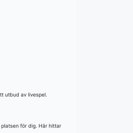
ott utbud av livespel.
platsen för dig. Här hittar