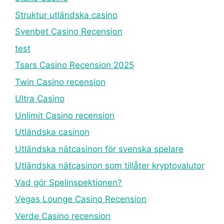
Struktur utländska casino
Svenbet Casino Recension
test
Tsars Casino Recension 2025
Twin Casino recension
Ultra Casino
Unlimit Casino recension
Utländska casinon
Utländska nätcasinon för svenska spelare
Utländska nätcasinon som tillåter kryptovalutor
Vad gör Spelinspektionen?
Vegas Lounge Casino Recension
Verde Casino recension