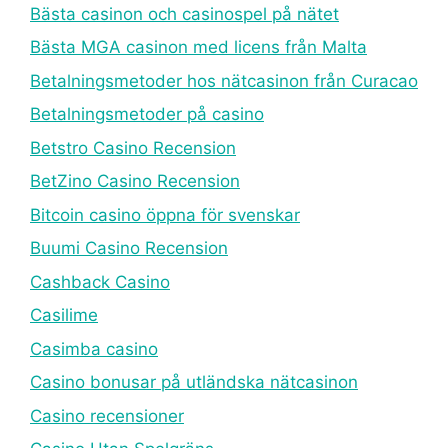
Bästa casinon och casinospel på nätet
Bästa MGA casinon med licens från Malta
Betalningsmetoder hos nätcasinon från Curacao
Betalningsmetoder på casino
Betstro Casino Recension
BetZino Casino Recension
Bitcoin casino öppna för svenskar
Buumi Casino Recension
Cashback Casino
Casilime
Casimba casino
Casino bonusar på utländska nätcasinon
Casino recensioner