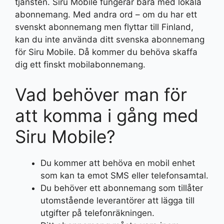
tjänsten. Siru Mobile fungerar bara med lokala
abonnemang. Med andra ord – om du har ett
svenskt abonnemang men flyttar till Finland,
kan du inte använda ditt svenska abonnemang
för Siru Mobile. Då kommer du behöva skaffa
dig ett finskt mobilabonnemang.
Vad behöver man för
att komma i gång med
Siru Mobile?
Du kommer att behöva en mobil enhet
som kan ta emot SMS eller telefonsamtal.
Du behöver ett abonnemang som tillåter
utomstående leverantörer att lägga till
utgifter på telefonräkningen.