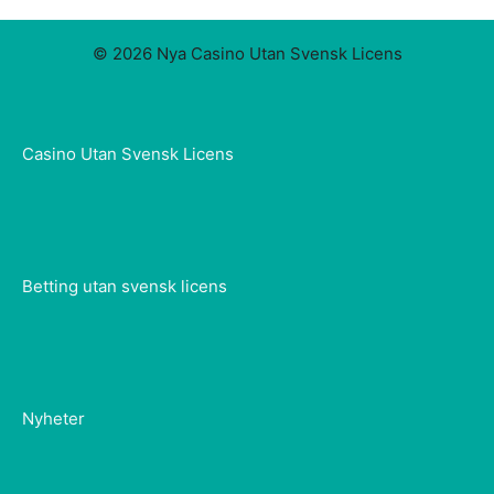
© 2026 Nya Casino Utan Svensk Licens
Casino Utan Svensk Licens
Betting utan svensk licens
Nyheter