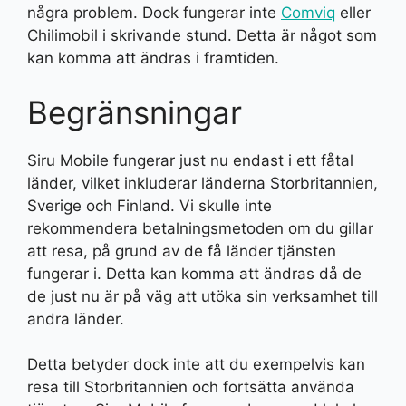
några problem. Dock fungerar inte
Comviq
eller
Chilimobil i skrivande stund. Detta är något som
kan komma att ändras i framtiden.
Begränsningar
Siru Mobile fungerar just nu endast i ett fåtal
länder, vilket inkluderar länderna Storbritannien,
Sverige och Finland. Vi skulle inte
rekommendera betalningsmetoden om du gillar
att resa, på grund av de få länder tjänsten
fungerar i. Detta kan komma att ändras då de
de just nu är på väg att utöka sin verksamhet till
andra länder.
Detta betyder dock inte att du exempelvis kan
resa till Storbritannien och fortsätta använda