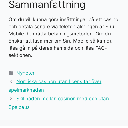
Sammanfattning
Om du vill kunna göra insättningar på ett casino
och betala senare via telefonräkningen är Siru
Mobile den rätta betalningsmetoden. Om du
önskar att läsa mer om Siru Mobile så kan du
läsa gå in på deras hemsida och läsa FAQ-
sektionen.
Kategorier
Nyheter
Nordiska casinon utan licens tar över
spelmarknaden
Skillnaden mellan casinon med och utan
Spelpaus