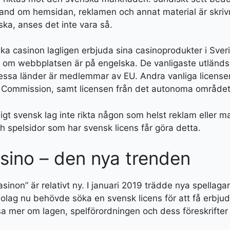
t land om hemsidan, reklamen och annat material är skriv
ska, anses det inte vara så.
a casinon lagligen erbjuda sina casinoprodukter i Sver
n om webbplatsen är på engelska. De vanligaste utländ
ssa länder är medlemmar av EU. Andra vanliga licenser 
Commission, samt licensen från det autonoma området 
igt svensk lag inte rikta någon som helst reklam eller 
h spelsidor som har svensk licens får göra detta.
sino – den nya trenden
non” är relativt ny. I januari 2019 trädde nya spellagar o
elbolag nu behövde söka en svensk licens för att få erbj
 mer om lagen, spelförordningen och dess föreskrifter 