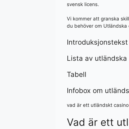
svensk licens.
Vi kommer att granska skill
du behöver om Utländska 
Introduksjonstekst
Lista av utländska
Tabell
Infobox om utländ
vad är ett utländskt casino
Vad är ett ut