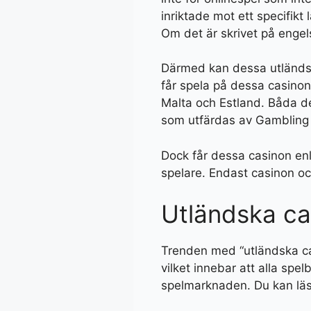
inriktade mot ett specifik
Om det är skrivet på engel
Därmed kan dessa utländsk
får spela på dessa casino
Malta och Estland. Båda de
som utfärdas av Gambling 
Dock får dessa casinon enl
spelare. Endast casinon oc
Utländska ca
Trenden med “utländska casi
vilket innebar att alla sp
spelmarknaden. Du kan läsa