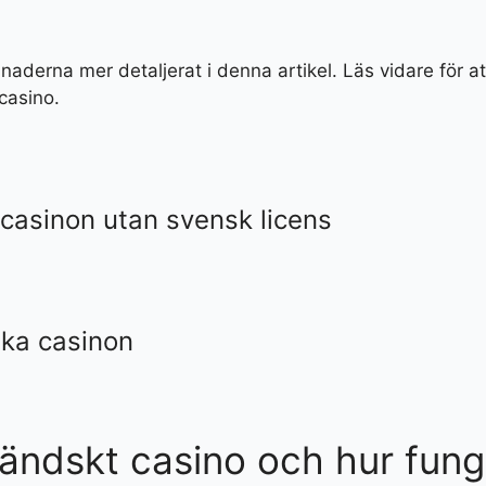
naderna mer detaljerat i denna artikel. Läs vidare för att
casino.
 casinon utan svensk licens
ska casinon
ländskt casino och hur fung