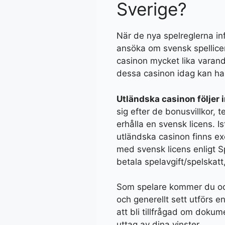
Sverige?
När de nya spelreglerna i
ansöka om svensk spellicen
casinon mycket lika varandra,
dessa casinon idag kan ha 
Utländska casinon följer
sig efter de bonusvillkor, 
erhålla en svensk licens. I
utländska casinon finns ex
med svensk licens enligt S
betala spelavgift/spelska
Som spelare kommer du ocks
och generellt sett utförs 
att bli tillfrågad om dokume
uttag av dina vinster.