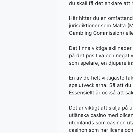
du skall få det enklare att 
Här hittar du en omfattand
jurisdiktioner som Malta (
Gambling Commission) elle
Det finns viktiga skillnad
på det positiva och negativ
som spelare, en djupare in
En av de helt viktigaste f
spelutvecklarna. Så att du v
Essensiellt är också att s
Det är viktigt att skilja p
utlänska casino med olice
utomlands som casinon uta
casinon som har licens och