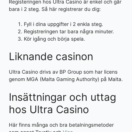
Registeringen hos Ultra Casino är enkel och går
bara i 2 steg. Så här registrerar du dig:
Fyll i dina uppgifter i 2 enkla steg.
Registreringen tar bara några minuter.
Kör igång och börja spela.
Liknande casinon
Ultra Casino drivs av BP Group som har licens
genom MGA (Malta Gaming Authority) på Malta.
Insättningar och uttag
hos Ultra Casino
Här finns många och bra betalningsmetoder