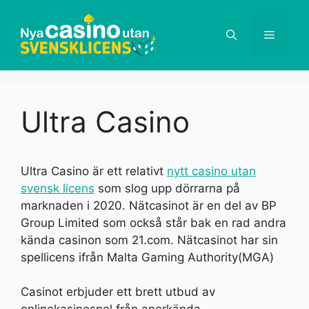
Hoppa
till
Meny
innehåll
Ultra Casino
Ultra Casino är ett relativt
nytt casino utan
svensk licens
som slog upp dörrarna på
marknaden i 2020. Nätcasinot är en del av BP
Group Limited som också står bak en rad andra
kända casinon som 21.com. Nätcasinot har sin
spellicens ifrån Malta Gaming Authority(MGA)
Casinot erbjuder ett brett utbud av