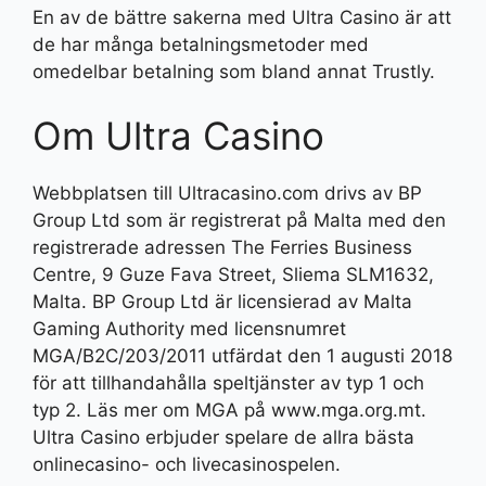
En av de bättre sakerna med Ultra Casino är att
de har många betalningsmetoder med
omedelbar betalning som bland annat Trustly.
Om Ultra Casino
Webbplatsen till Ultracasino.com drivs av BP
Group Ltd som är registrerat på Malta med den
registrerade adressen The Ferries Business
Centre, 9 Guze Fava Street, Sliema SLM1632,
Malta. BP Group Ltd är licensierad av Malta
Gaming Authority med licensnumret
MGA/B2C/203/2011 utfärdat den 1 augusti 2018
för att tillhandahålla speltjänster av typ 1 och
typ 2. Läs mer om MGA på www.mga.org.mt.
Ultra Casino erbjuder spelare de allra bästa
onlinecasino- och livecasinospelen.