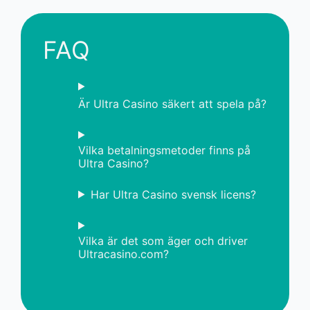
FAQ
Är Ultra Casino säkert att spela på?
Vilka betalningsmetoder finns på
Ultra Casino?
Har Ultra Casino svensk licens?
Vilka är det som äger och driver
Ultracasino.com?