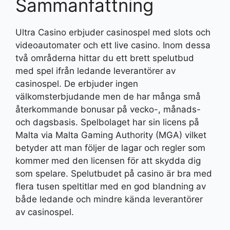
Sammanfattning
Ultra Casino erbjuder casinospel med slots och
videoautomater och ett live casino. Inom dessa
två områderna hittar du ett brett spelutbud
med spel ifrån ledande leverantörer av
casinospel. De erbjuder ingen
välkomsterbjudande men de har många små
återkommande bonusar på vecko-, månads-
och dagsbasis. Spelbolaget har sin licens på
Malta via Malta Gaming Authority (MGA) vilket
betyder att man följer de lagar och regler som
kommer med den licensen för att skydda dig
som spelare. Spelutbudet på casino är bra med
flera tusen speltitlar med en god blandning av
både ledande och mindre kända leverantörer
av casinospel.