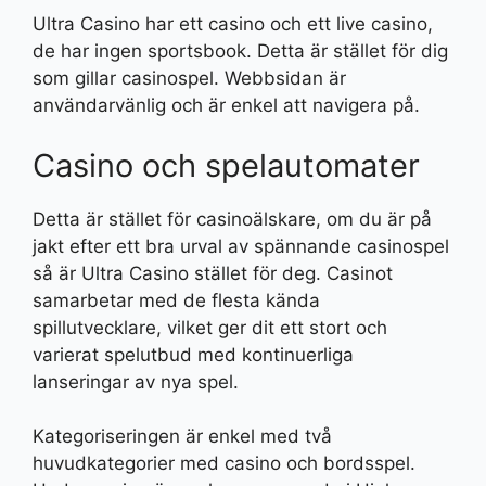
Ultra Casino har ett casino och ett live casino,
de har ingen sportsbook. Detta är stället för dig
som gillar casinospel. Webbsidan är
användarvänlig och är enkel att navigera på.
Casino och spelautomater
Detta är stället för casinoälskare, om du är på
jakt efter ett bra urval av spännande casinospel
så är Ultra Casino stället för deg. Casinot
samarbetar med de flesta kända
spillutvecklare, vilket ger dit ett stort och
varierat spelutbud med kontinuerliga
lanseringar av nya spel.
Kategoriseringen är enkel med två
huvudkategorier med casino och bordsspel.