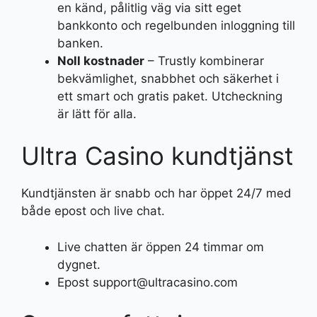
en känd, pålitlig väg via sitt eget
bankkonto och regelbunden inloggning till
banken.
Noll kostnader
–
Trustly kombinerar
bekvämlighet, snabbhet och säkerhet i
ett smart och gratis paket. Utcheckning
är lätt för alla.
Ultra Casino kundtjänst
Kundtjänsten är snabb och har öppet 24/7 med
både epost och live chat.
Live chatten är öppen 24 timmar om
dygnet.
Epost support@ultracasino.com