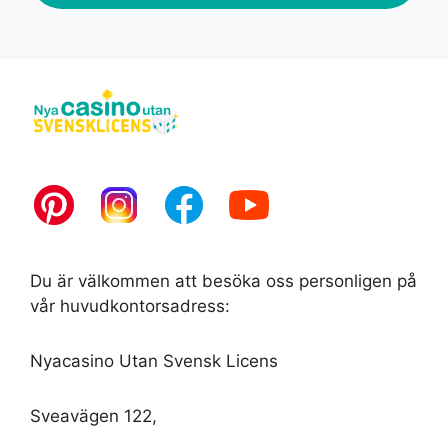
Du är välkommen att besöka oss personligen på
vår huvudkontorsadress:
Nyacasino Utan Svensk Licens
Sveavägen 122,