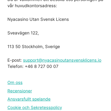
vår huvudkontorsadress:
Nyacasino Utan Svensk Licens
Sveavägen 122,
113 50 Stockholm, Sverige
E-post:
support@nyacasinoutansvensklicens.io
Telefon: +46 8 727 00 07
Om oss
Recensioner
Ansvarsfullt spelande
Cookie och Sekretesspolicy