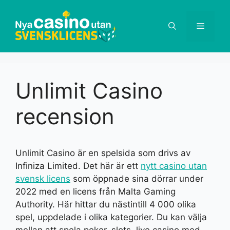
Hoppa
till
Meny
innehåll
Unlimit Casino
recension
Unlimit Casino är en spelsida som drivs av
Infiniza Limited. Det här är ett
nytt casino utan
svensk licens
som öppnade sina dörrar under
2022 med en licens från Malta Gaming
Authority. Här hittar du nästintill 4 000 olika
spel, uppdelade i olika kategorier. Du kan välja
mellan att spela poker, slots, live casino med