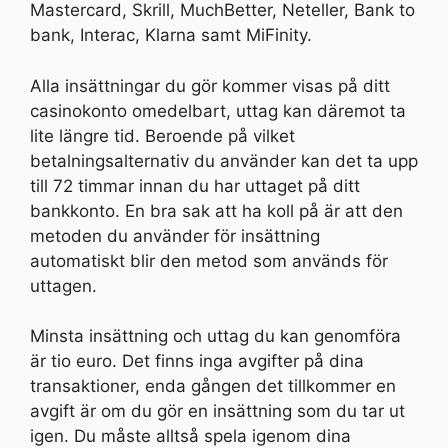
Mastercard, Skrill, MuchBetter, Neteller, Bank to
bank, Interac, Klarna samt MiFinity.
Alla insättningar du gör kommer visas på ditt
casinokonto omedelbart, uttag kan däremot ta
lite längre tid. Beroende på vilket
betalningsalternativ du använder kan det ta upp
till 72 timmar innan du har uttaget på ditt
bankkonto. En bra sak att ha koll på är att den
metoden du använder för insättning
automatiskt blir den metod som används för
uttagen.
Minsta insättning och uttag du kan genomföra
är tio euro. Det finns inga avgifter på dina
transaktioner, enda gången det tillkommer en
avgift är om du gör en insättning som du tar ut
igen. Du måste alltså spela igenom dina