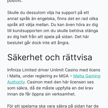
positivt.
Skulle du dessutom vilja ha support på ett
annat språk än engelska, finns det en rad olika
språk att välja mellan. Du kan även höra av dig
till kundsupporten om du skulle behöva stänga
av dig helt från att spela på sidan. Det här
beslutet går dock inte att ångra.
Säkerhet och rättvisa
Infiniza Limited driver Unlimit Casino med licens
i Malta, under reglering av MGA –
Malta Gaming
Authority
. Casinon med den här licensen ses
som säkra, då de måste uppfylla en del krav
innan de får öppna sin verksamhet.
För att spelarna ska vara säkra på sidan har de