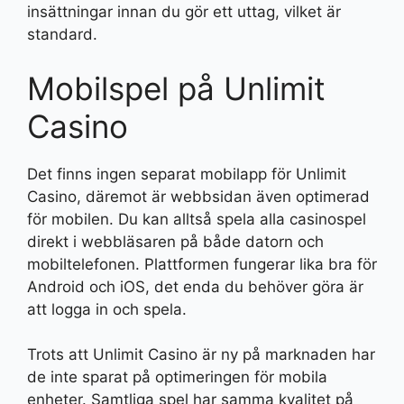
insättningar innan du gör ett uttag, vilket är
standard.
Mobilspel på Unlimit
Casino
Det finns ingen separat mobilapp för Unlimit
Casino, däremot är webbsidan även optimerad
för mobilen. Du kan alltså spela alla casinospel
direkt i webbläsaren på både datorn och
mobiltelefonen. Plattformen fungerar lika bra för
Android och iOS, det enda du behöver göra är
att logga in och spela.
Trots att Unlimit Casino är ny på marknaden har
de inte sparat på optimeringen för mobila
enheter. Samtliga spel har samma kvalitet på