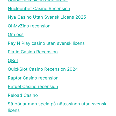
Nucleonbet Casino Recension
Nya Casino Utan Svensk Licens 2025
OhMyZino recension
Om oss
Pay N Play casino utan svensk licens
Platin Casino Recension
QBet
QuickSlot Casino Recension 2024
Raptor Casino recension
Refuel Casino recension
Reload Casino
Så börjar man spela på nätcasinon utan svensk
licens