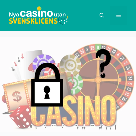
Hoppa
till
Meny
innehåll