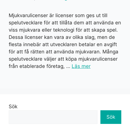
Mjukvarulicenser är licenser som ges ut till
spelutvecklare för att tillåta dem att använda en
viss mjukvara eller teknologi för att skapa spel.
Dessa licenser kan vara av olika slag, men de
flesta innebär att utvecklaren betalar en avgift
för att få rätten att använda mjukvaran. Många
spelutvecklare väljer att köpa mjukvarulicenser
från etablerade företag, …
Läs mer
Sök
Sök