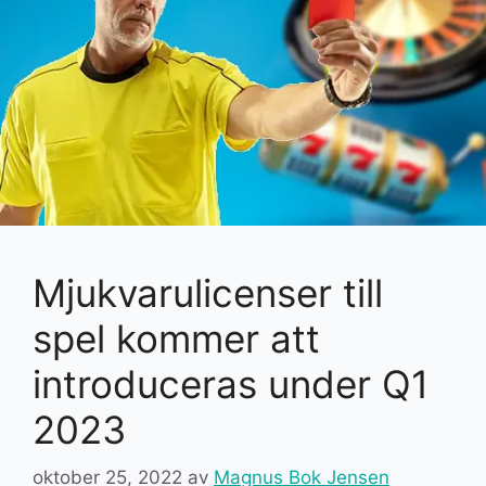
Mjukvarulicenser till
spel kommer att
introduceras under Q1
2023
oktober 25, 2022
av
Magnus Bok Jensen