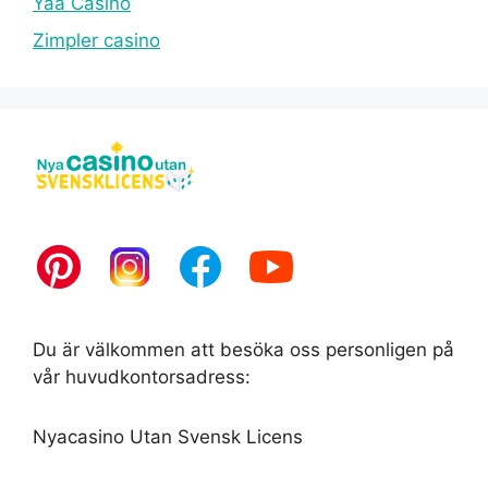
Yaa Casino
Zimpler casino
Du är välkommen att besöka oss personligen på
vår huvudkontorsadress:
Nyacasino Utan Svensk Licens