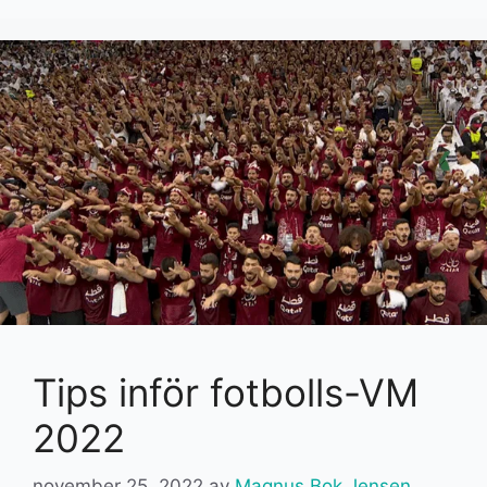
Tips inför fotbolls-VM
2022
november 25, 2022
av
Magnus Bok Jensen